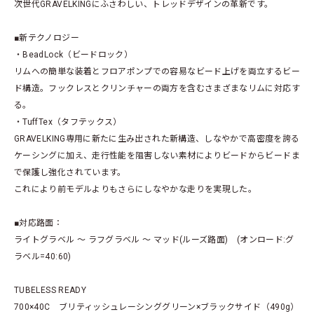
次世代GRAVELKINGにふさわしい、トレッドデザインの革新です。
■新テクノロジー
・BeadLock（ビードロック）
リムへの簡単な装着とフロアポンプでの容易なビード上げを両立するビー
ド構造。フックレスとクリンチャーの両方を含むさまざまなリムに対応す
る。
・TuffTex（タフテックス）
GRAVELKING専用に新たに生み出された新構造、しなやかで高密度を誇る
ケーシングに加え、走行性能を阻害しない素材によりビードからビードま
で保護し強化されています。
これにより前モデルよりもさらにしなやかな走りを実現した。
■対応路面：
ライトグラベル ～ ラフグラベル ～ マッド(ルーズ路面) (オンロード:グ
ラベル=40:60)
TUBELESS READY
700×40C ブリティッシュレーシンググリーン×ブラックサイド（490g）