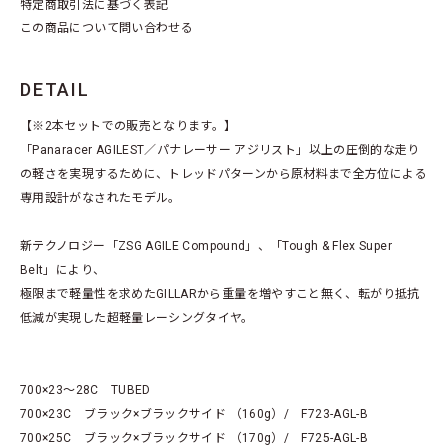
特定商取引法に基づく表記
この商品について問い合わせる
DETAIL
【※2本セットでの販売となります。】
「Panaracer AGILEST／パナレーサー アジリスト」以上の圧倒的な走り
の軽さを実現するために、トレッドパターンから原材料まで全方位による
専用設計がなされたモデル。
新テクノロジー「ZSG AGILE Compound」、「Tough & Flex Super
Belt」により、
極限まで軽量性を求めたGILLARから重量を増やすこと無く、転がり抵抗
低減が実現した超軽量レーシングタイヤ。
700×23～28C TUBED
700×23C ブラック×ブラックサイド （160g）/ F723-AGL-B
700×25C ブラック×ブラックサイド （170g）/ F725-AGL-B