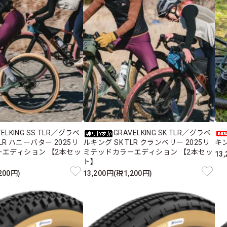
VELKING SS TLR／グラベ
GRAVELKING SK TLR／グラベ
LR ハニーバター 2025リ
ルキング SK TLR クランベリー 2025リ
キ
エディション 【2本セッ
ミテッドカラーエディション 【2本セッ
13
ト】
200円)
13,200円(税1,200円)