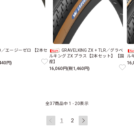
RO／エージーゼロ 【2本セ
GRAVELKING ZX + TLR／グラベ
】
ルキング ZX プラス【2本セット】【国
ル
産】
440円)
16
16,060円(税1,460円)
全
37
商品中
1 - 20
表示
1
2