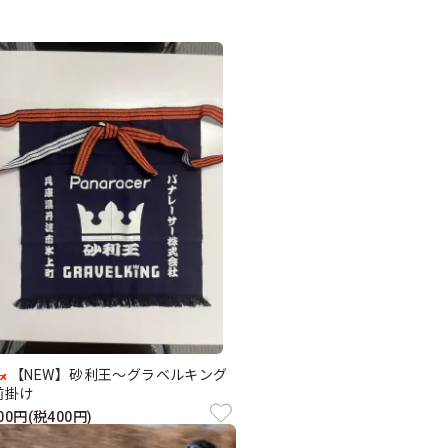
【NEW】砂利王～グラベルキング
前掛け
400円(税400円)