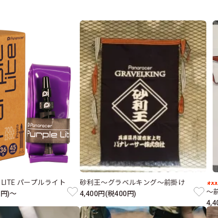
E LITE パープルライト
砂利王～グラベルキング～前掛け
～
0円)～
4,400円(税400円)
4,